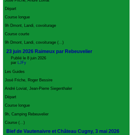
José Friche, André Loviat
Départ
Course longue
9h Dmont, Landi, covoiturage
Course courte
9h Dmont, Landi, covoiturage (…)
23 juin 2026 Raimeux par Rebeuvelier
Publié le 8 juin 2026
par
LJFy
Les Guides
José Friche, Roger Bessire
André Loviat, Jean-Pierre Siegenthaler
Départ
Course longue
9h, Camping Rebeuvelier
Course (…)
Bief de Vautenaivre et Château Cugny, 3 mai 2026