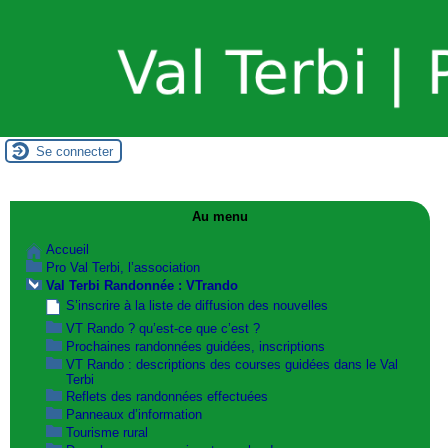
Se connecter
Au menu
Accueil
Pro Val Terbi, l’association
Val Terbi Randonnée : VTrando
S’inscrire à la liste de diffusion des nouvelles
VT Rando ? qu’est-ce que c’est ?
Prochaines randonnées guidées, inscriptions
VT Rando : descriptions des courses guidées dans le Val
Terbi
Reflets des randonnées effectuées
Panneaux d’information
Tourisme rural