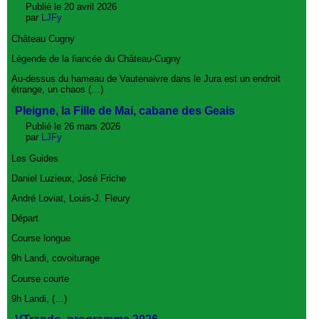
Publié le 20 avril 2026
par
LJFy
Château Cugny
Légende de la fiancée du Château-Cugny
Au-dessus du hameau de Vautenaivre dans le Jura est un endroit
étrange, un chaos (…)
Pleigne, la Fille de Mai, cabane des Geais
Publié le 26 mars 2026
par
LJFy
Les Guides
Daniel Luzieux, José Friche
André Loviat, Louis-J. Fleury
Départ
Course longue
9h Landi, covoiturage
Course courte
9h Landi, (…)