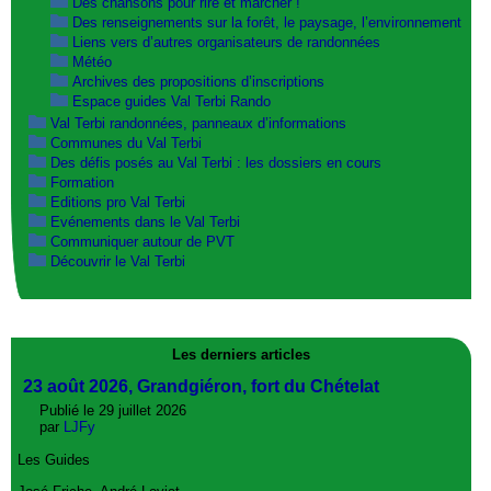
Des chansons pour rire et marcher !
Des renseignements sur la forêt, le paysage, l’environnement
Liens vers d’autres organisateurs de randonnées
Météo
Archives des propositions d’inscriptions
Espace guides Val Terbi Rando
Val Terbi randonnées, panneaux d’informations
Communes du Val Terbi
Des défis posés au Val Terbi : les dossiers en cours
Formation
Editions pro Val Terbi
Evénements dans le Val Terbi
Communiquer autour de PVT
Découvrir le Val Terbi
Les derniers articles
23 août 2026, Grandgiéron, fort du Chételat
Publié le 29 juillet 2026
par
LJFy
Les Guides