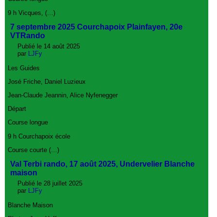
9 h Vicques, (…)
7 septembre 2025 Courchapoix Plainfayen, 20e
VTRando
Publié le 14 août 2025
par
LJFy
Les Guides
José Friche, Daniel Luzieux
Jean-Claude Jeannin, Alice Nyfenegger
Départ
Course longue
9 h Courchapoix école
Course courte (…)
Val Terbi rando, 17 août 2025, Undervelier Blanche
maison
Publié le 28 juillet 2025
par
LJFy
Blanche Maison