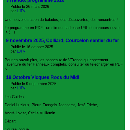
VTrando, programme 2026
Publié le 26 mars 2026
par
LJFy
Une nouvelle saison de balades, des découvertes, des rencontres !
Le programme en PDF : un clic sur l’adresse URL du parcours ouvre
la (…)
9 novembre 2025, Colliard, Courcelon sentier du fer
Publié le 16 octobre 2025
par
LJFy
Pour en savoir plus, les panneaux de VTrando qui concernent
l’aventure du fer Panneaux complets, consulter ou télécharger en PDF
<
19 Octobre Vicques Rocs du Midi
Publié le 9 septembre 2025
par
LJFy
Les Guides
Daniel Luzieux, Pierre-François Jeannerat, José Friche,
André Loviat, Cécile Vuillemin
Départ
Course longue